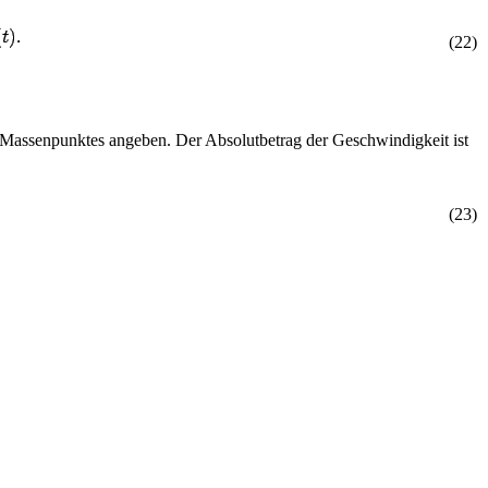
(
2
2
)
s Massenpunktes angeben. Der Absolutbetrag der Geschwindigkeit ist
(
2
3
)