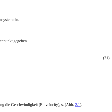
nsystem ein.
senpunkt gegeben.
(
2
1
)
g die Geschwindigkeit (E.: velocity), s. (Abb.
2.1
).