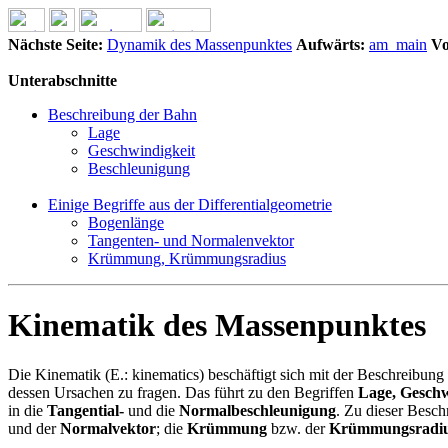
Nächste Seite:
Dynamik des Massenpunktes
Aufwärts:
am_main
Vo
Unterabschnitte
Beschreibung der Bahn
Lage
Geschwindigkeit
Beschleunigung
Einige Begriffe aus der Differentialgeometrie
Bogenlänge
Tangenten- und Normalenvektor
Krümmung, Krümmungsradius
Kinematik des Massenpunktes
Die Kinematik (E.: kinematics) beschäftigt sich mit der Beschreibun
dessen Ursachen zu fragen. Das führt zu den Begriffen
Lage, Geschw
in die
Tangential-
und die
Normalbeschleunigung
. Zu dieser Besc
und der
Normalvektor
; die
Krümmung
bzw. der
Krümmungsradi