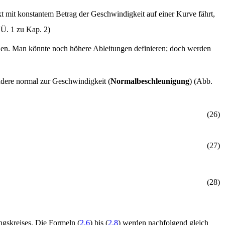
kt mit konstantem Betrag der Geschwindigkeit auf einer Kurve fährt,
.Ü. 1 zu Kap. 2)
onen. Man könnte noch höhere Ableitungen definieren; doch werden
andere normal zur Geschwindigkeit (
Normalbeschleunigung
) (Abb.
(
2
6
)
(
2
7
)
(
2
8
)
gskreises. Die Formeln (
2.6
) bis (
2.8
) werden nachfolgend gleich