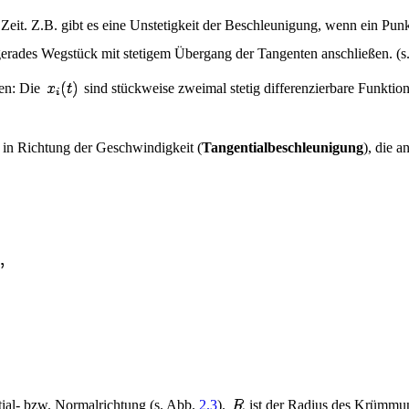
 Zeit. Z.B. gibt es eine Unstetigkeit der Beschleunigung, wenn ein Pun
n gerades Wegstück mit stetigem Übergang der Tangenten anschließen. (s
en: Die
sind stückweise zweimal stetig differenzierbare Funkti
in Richtung der Geschwindigkeit (
Tangentialbeschleunigung
), die 
tial- bzw. Normalrichtung (s. Abb.
2.3
).
ist der Radius des Krümmun